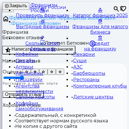
Франшизы
Закрыть
⏳
России
Проверить франшизу
Каталог франшиз 2025
Франшизы России
Франшизы зоомагазин
Франшиза Бетховен
Выгодные франшизы
Франшизы для малого
Франшиза
бизнеса
Бетховен отзывы
Сколько стоит
Кредит
франшиза
на франшизу
Написать отзыв о франшизе
Кофейни
Пекарни
Онлайн
Суши
Написать отзыв
Аптеки
АЗС
Оценка:
Автомойки
Барбершопы
Пиццерии
Рестораны
Агентства
Компьютерные клубы
недвижимости
Отправить отзыв
Салоны красоты
Детские центры
Кофейни
Хороший отзыв:
самообслуживания
Содержательный, с конкретикой
Соответствует нормам русского языка
Не копия с другого сайта