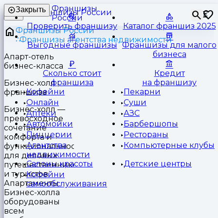
Франшизы
Закрыть
⏳
России
Проверить франшизу
Каталог франшиз 2025
Франшизы России
Франшизы агентства недвижимости
Выгодные франшизы
Франшизы для малого
бизнеса
Апарт-отель
бизнес-класса
Сколько стоит
Кредит
франшиза
на франшизу
Бизнес-холл
Кофейни
Пекарни
франшиза
Онлайн
Суши
Бизнес-холл —
Аптеки
АЗС
превосходное
Автомойки
Барбершопы
сочетание
Пиццерии
Рестораны
комфорта и
Агентства
Компьютерные клубы
функциональности
недвижимости
для деловых
Салоны красоты
Детские центры
путешественников
и туристов.
Кофейни
Апартаменты
самообслуживания
Бизнес-холла
оборудованы
всем