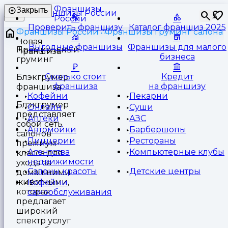
Франшизы
Закрыть
⏳
России
Проверить франшизу
Каталог франшиз 2025
Франшизы России
Франшизы груминг салона
Выгодные франшизы
Франшизы для малого
Премиальный
бизнеса
груминг
Сколько стоит
Кредит
Блэкгрумер
франшиза
на франшизу
франшиза
Кофейни
Пекарни
Блэкгрумер
Онлайн
Суши
представляет
Аптеки
АЗС
собой сеть
Автомойки
Барбершопы
салонов
Пиццерии
Рестораны
премиум-
Агентства
Компьютерные клубы
класса для
недвижимости
ухода за
Салоны красоты
Детские центры
домашними
животными,
Кофейни
которая
самообслуживания
предлагает
широкий
спектр услуг