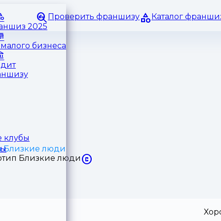
Проверить франшизу
Каталог франши
раншиз 2025
малого бизнеса
едит
аншизу
 клубы
 Близкие люди
ры
Хор