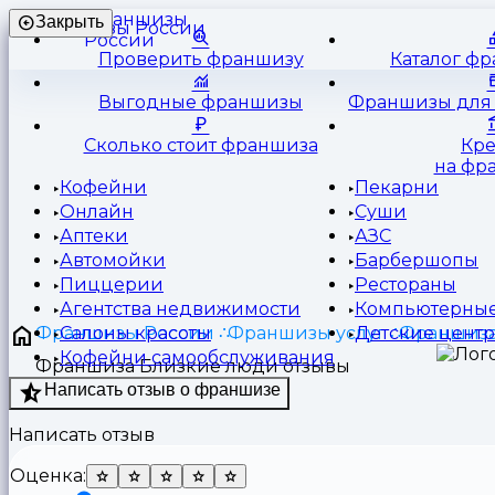
Франшизы
Закрыть
России
Проверить франшизу
Каталог ф
Выгодные франшизы
Франшизы для 
Сколько стоит франшиза
Кр
на фр
Кофейни
Пекарни
Онлайн
Суши
Аптеки
АЗС
Автомойки
Барбершопы
Пиццерии
Рестораны
Агентства недвижимости
Компьютерные
Франшизы России
Франшизы услуг
Франшиза
Салоны красоты
Детские цент
Кофейни самообслуживания
Франшиза Близкие люди отзывы
Написать отзыв о франшизе
Написать отзыв
Оценка: