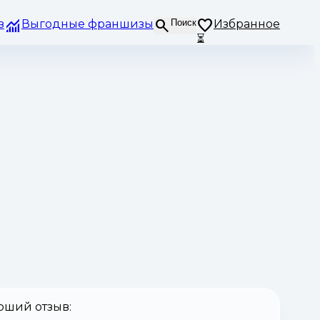
з
Выгодные франшизы
Поиск
Избранное
⏳
оший отзыв: