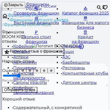
Франшизы
Закрыть
⏳
России
Проверить франшизу
Каталог франшиз 2025
Франшизы России
Франшизы детского центра
Выгодные франшизы
Франшизы для малого
Франшиза BOOM KIDS
бизнеса
Франшиза
BOOM KIDS
Сколько стоит
Кредит
отзывы
франшиза
на франшизу
Кофейни
Пекарни
Написать отзыв о франшизе
Онлайн
Суши
Аптеки
АЗС
Написать отзыв
Автомойки
Барбершопы
Пиццерии
Рестораны
Оценка:
Агентства
Компьютерные клубы
недвижимости
Салоны красоты
Детские центры
Кофейни
Отправить отзыв
самообслуживания
Хороший отзыв:
Содержательный, с конкретикой