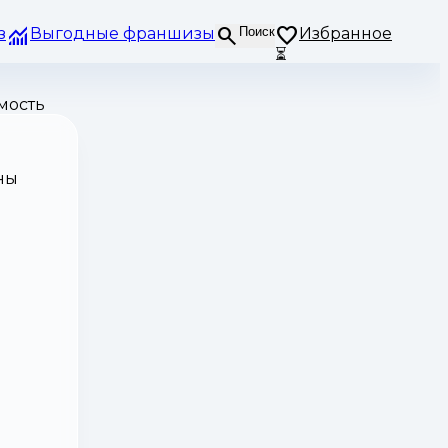
з
Выгодные франшизы
Поиск
Избранное
⏳
мость
ны