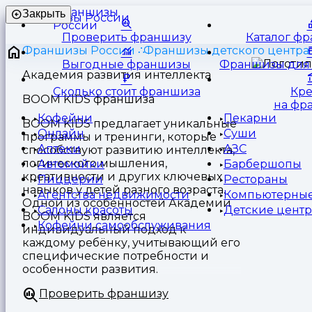
Франшизы
Закрыть
России
Проверить франшизу
Каталог ф
Франшизы России
Франшизы детского центра
Выгодные франшизы
Франшизы для 
Академия развития интеллекта
Сколько стоит франшиза
Кр
BOOM KIDS франшиза
на фр
Кофейни
Пекарни
BOOM KIDS предлагает уникальные
Онлайн
Суши
программы и тренинги, которые
Аптеки
АЗС
способствуют развитию интеллекта,
логического мышления,
Автомойки
Барбершопы
креативности и других ключевых
Пиццерии
Рестораны
навыков у детей разного возраста.
Агентства недвижимости
Компьютерные
Одной из особенностей Академии
Салоны красоты
Детские цент
BOOM KIDS является
Кофейни самообслуживания
индивидуальный подход к
каждому ребёнку, учитывающий его
специфические потребности и
особенности развития.
Проверить франшизу