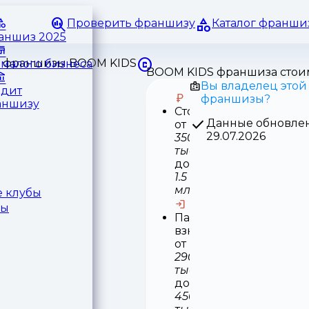
Проверить франшизу
Каталог франши
раншиз 2025
малого бизнеса
BOOM KIDS франшиза стои
Вы владелец этой
едит
франшизы?
аншизу
Стоимость
Данные обновле
от
29.07.2026
350
тыс
до
1.5
млн
 клубы
ры
Паушальный
взнос
от
290
тыс
до
450