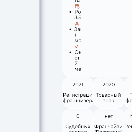
тыс
Роялти
3.5%
Запуск
1
месяц
Окупаемость
от
7
месяцев
2021
2020
Регистрация
Товарный
франшизера
знак
фр
0
нет
Судебных
Франчайзи
Ре