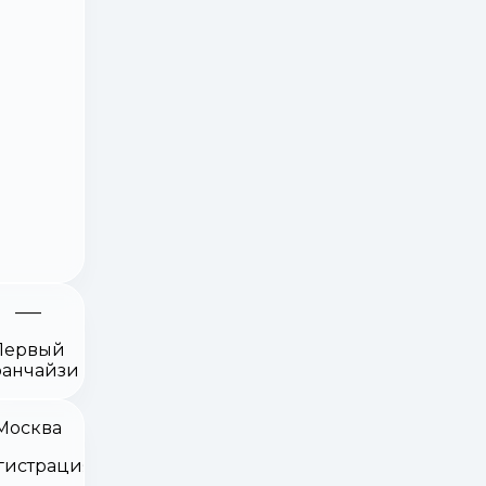
Первый
анчайзи
Москва
гистрация