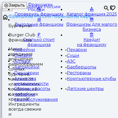
Франшизы
Закрыть
⏳
России
Проверить франшизу
Каталог франшиз 2025
Франшизы России
Франшизы кафе
Выгодные франшизы
Франшизы для малого
Бургерная
бизнеса
Burger Club
Сколько стоит
Кредит
франшиза
франшиза
на франшизу
Меню
Кофейни
Пекарни
заведения
Онлайн
Суши
впечатляет
Аптеки
АЗС
разнообразием
Автомойки
Барбершопы
сочных
Пиццерии
Рестораны
бургеров,
Агентства
Компьютерные клубы
начиная от
недвижимости
классических
Салоны красоты
Детские центры
комбинаций
до авторских
Кофейни
креаций.
самообслуживания
Ингредиенты
всегда свежие
и