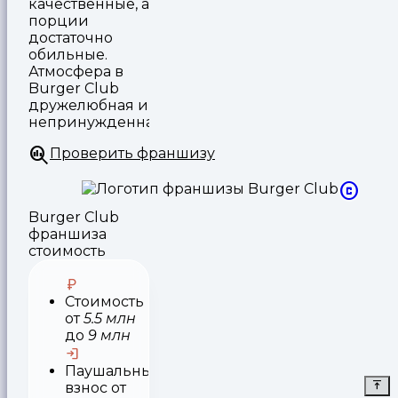
качественные, а
порции
достаточно
обильные.
Атмосфера в
Burger Club
дружелюбная и
непринужденная.
Проверить франшизу
Burger Club
франшиза
стоимость
Стоимость
от
5.5 млн
до
9 млн
Паушальный
взнос
от