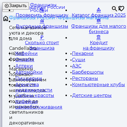
Франшизы
Закрыть
⏳
России
Проверить франшизу
Каталог франшиз 2025
Франшизы России
Франшизы магазина
Выгодные франшизы
Франшизы для малого
Cеть магазинов
бизнеса
уюта и декора
для дома
Сколько стоит
Кредит
франшиза
на франшизу
Candellabra
Кофейни
Пекарни
HOME
франшиза
Онлайн
Суши
Аптеки
АЗС
Магазины
Автомойки
Барбершопы
поражают
Пиццерии
Рестораны
разнообразием
Агентства
Компьютерные клубы
товаров: от
недвижимости
мягких пледов
Салоны красоты
Детские центры
и удобных
подушек до
Кофейни
изысканных
самообслуживания
светильников
и
декоративных