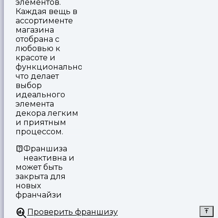
элементов.
Каждая вещь в
ассортименте
магазина
отобрана с
любовью к
красоте и
функциональности,
что делает
выбор
идеального
элемента
декора легким
и приятным
процессом.
Франшиза
неактивна и
может быть
закрыта для
новых
франчайзи
Проверить франшизу