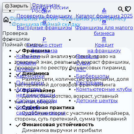
Франшизы
Закрыть
⏳
России
Проверить франшизу
Каталог франшиз 2025
Франшизы России
Франшизы услуг бизнесу
Франшиза Поймай скидку
Выгодные франшизы
Франшизы для малого
Проверка
бизнеса
франшизы
Поймай скидку
Сколько стоит
Кредит
Франшиза
франшиза
на франшизу
Рыночный анализ условий, право на
Кофейни
Пекарни
товарный знак, реальный возраст франшизы,
Онлайн
Суши
проверка по реестру финансовых пирамид
Аптеки
АЗС
Динамика
Автомойки
Барбершопы
Размер сети, количество франчайзи, доля
Пиццерии
Рестораны
расторжений договоров франчайзинга
Агентства
Компьютерные клубы
Франчайзер
недвижимости
Долги, банкротство, возраст, уставный
Салоны красоты
Детские центры
капитал, оборот
Кофейни
Судебная практика
самообслуживания
Судебные споры с участием франчайзера,
стороны, суть претензий, сумма требований
Финансовая устойчивость
Динамика выручки и прибыли