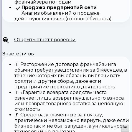
франчайзера по годам
Продажа предприятий сети
Анализ объявлений о продаже
действующих точек (готового бизнеса)
Открыть отчет проверки
Знаете ли вы
🚩
Расторжение договора франчайзинга
обычно требует уведомления за 6 месяцев, в
течение которых вы обязаны выплачивать
роялти и другие сборы, даже если
предприятие прекратило деятельность
🚩
«Гарантия возврата средств»
часто
означает лишь возврат паушального взноса
или возврат товарного остатка за неполную
стоимость
🚩 Средства,
уплаченные за ноу-хау
,
практически невозможно вернуть, даже если
бизнес так и не был запущен, а уникальность
технологий не доказана