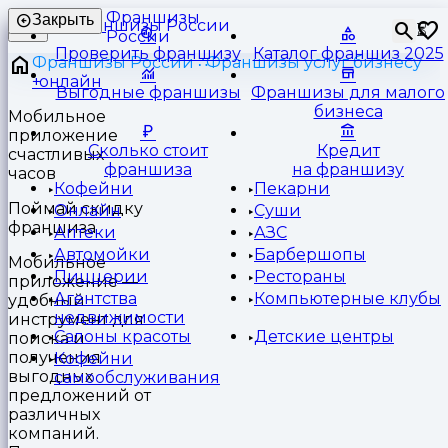
Франшизы
Закрыть
⏳
России
Проверить франшизу
Каталог франшиз 2025
Франшизы России
Франшизы услуг бизнесу
онлайн
Выгодные франшизы
Франшизы для малого
бизнеса
Мобильное
приложение
Сколько стоит
Кредит
счастливых
франшиза
на франшизу
часов
Кофейни
Пекарни
Поймай скидку
Онлайн
Суши
франшиза
Аптеки
АЗС
Автомойки
Барбершопы
Мобильное
Пиццерии
Рестораны
приложение —
Агентства
Компьютерные клубы
удобный
недвижимости
инструмент для
Салоны красоты
Детские центры
поиска и
получения
Кофейни
выгодных
самообслуживания
предложений от
различных
компаний.