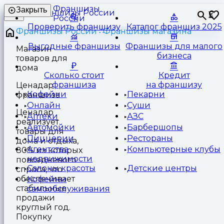
Франшизы
Закрыть
⏳
России
Проверить франшизу
Каталог франшиз 2025
Франшизы России
Франшизы магазина
Выгодные франшизы
Франшизы для малого
Магазин
бизнеса
товаров для
дома
Сколько стоит
Кредит
франшиза
на франшизу
Ценадар
Кофейни
Пекарни
франшиза
Онлайн
Суши
Ценадар
Аптеки
АЗС
реализует
Автомойки
Барбершопы
товары для
Пиццерии
Рестораны
дома и отдыха,
Агентства
Компьютерные клубы
80% из которых
недвижимости
повседневого
Салоны красоты
Детские центры
спроса, что
обеспечивает
Кофейни
стабильные
самообслуживания
продажи
круглый год.
Покупку