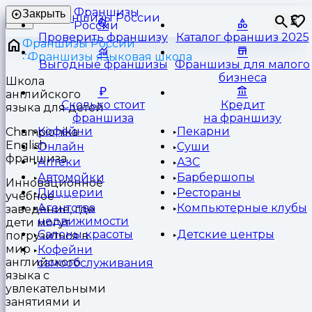
Франшизы
Закрыть
⏳
России
Проверить франшизу
Каталог франшиз 2025
Франшизы России
Франшизы языковая школа
Выгодные франшизы
Франшизы для малого
бизнеса
Школа
английского
Сколько стоит
Кредит
языка для детей
франшиза
на франшизу
Кофейни
Пекарни
Championika
English
Онлайн
Суши
франшиза
Аптеки
АЗС
Автомойки
Барбершопы
Инновационное
Пиццерии
Рестораны
учебное
Агентства
Компьютерные клубы
заведение, где
недвижимости
дети могут
Салоны красоты
Детские центры
погрузиться в
мир
Кофейни
английского
самообслуживания
языка с
увлекательными
занятиями и