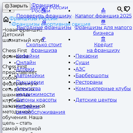
Франшизы
Закрыть
⏳
России
Проверить франшизу
Каталог франшиз 2025
Франшизы России
Франшизы спортивная секция
Выгодные франшизы
Франшизы для малого
бизнеса
Детский
шахматный клуб
Сколько стоит
Кредит
франшиза
на франшизу
Chess First
Кофейни
Пекарни
франшиза
Онлайн
Суши
Chess First
Аптеки
АЗС
представляет
Автомойки
Барбершопы
собой
Пиццерии
Рестораны
федеральную
Агентства
Компьютерные клубы
сеть детских
недвижимости
шахматных
Салоны красоты
Детские центры
клубов с
запатентованной
Кофейни
методикой
самообслуживания
обучения. Наша
цель – стать
самой крупной