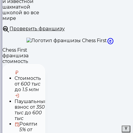
и известной
шахматной
школой во все
мире
Проверить франшизу
Chess First
франшиза
стоимость
Стоимость
от
600 тыс
до
1.5 млн
Паушальный
взнос
от
350
тыс
до
600
тыс
Роялти
5% от