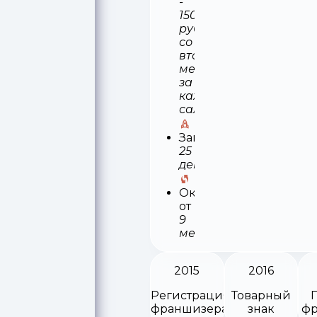
-
15000
рублей
со
второго
месяца
за
каждый
салон
Запуск
25
деней
Окупаемость
от
9
месяцев
2015
2016
Регистрация
Товарный
франшизера
знак
фр