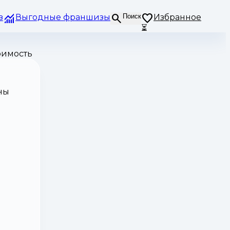
з
Выгодные франшизы
Поиск
Избранное
⏳
оимость
ны