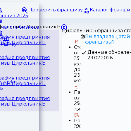
Проверить франшизу
Каталог франши
раншиз 2025
малого бизнеса
ЦирюльникЪ франшиза ст
Вы владелец этой
едит
франшизы?
аншизу
Стоимость
Данные обновле
от
29.07.2026
1.5
млн
до
2.5
млн
 клубы
ры
Паушальный
взнос
250
тыс
Роялти
10000