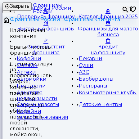
Франшизы
Закрыть
⏳
России
Проверить франшизу
Каталог франшиз 2025
Франшизы России
Франшизы клининга
Выгодные франшизы
Франшизы для малого
Клининговая
бизнеса
компания
Сколько стоит
Кредит
Братья Чистовы
франшиза
на франшизу
франшиза
Кофейни
Пекарни
Специализируясь
Онлайн
Суши
на
Аптеки
АЗС
профессиональной
Автомойки
Барбершопы
уборке,
Пиццерии
Рестораны
компания
Агентства
Компьютерные клубы
предлагает
недвижимости
широкий
Салоны красоты
Детские центры
спектр услуг:
уборка
Кофейни
помещений
самообслуживания
любой
сложности,
мойка окон,