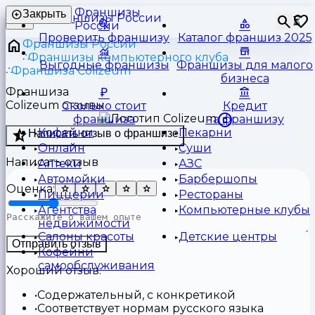
Франшизы
Закрыть
⏳
России
Проверить франшизу
Каталог франшиз 2025
Франшизы России
Франшизы компьютерного клуба
Выгодные франшизы
Франшизы для малого
Франшиза Colizeum
бизнеса
Франшиза
Colizeum отзывы
Сколько стоит
Кредит
франшиза
на франшизу
Кофейни
Пекарни
Написать отзыв о франшизе
Онлайн
Суши
Написать отзыв
Аптеки
АЗС
Автомойки
Барбершопы
Оценка:
Пиццерии
Рестораны
Агентства
Компьютерные клубы
недвижимости
Салоны красоты
Детские центры
Отправить отзыв
Кофейни
самообслуживания
Хороший отзыв:
Содержательный, с конкретикой
Соответствует нормам русского языка