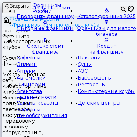
Франшизы
Закрыть
⏳
России
Проверить франшизу
Каталог франшиз 2025
Франшизы России
Франшизы компьютерного клуба
Выгодные франшизы
Франшизы для малого
бизнеса
Сеть
киберспортивных
Сколько стоит
Кредит
клубов
франшиза
на франшизу
Кофейни
Пекарни
CyberX
франшиза
Онлайн
Суши
Аптеки
АЗС
Международная
Автомойки
Барбершопы
сеть
Пиццерии
Рестораны
киберспортивных
Агентства
Компьютерные клубы
клубов.
недвижимости
Всесторонняя
Салоны красоты
Детские центры
поддержка
партнеров,
Кофейни
доступ к
самообслуживания
передовому
игровому
оборудованию,