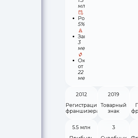
1.5
млн
Роялти
5%
Запуск
3
месяца
Окупаемость
от
22
месяцев
2012
2019
Регистрация
Товарный
франшизера
знак
фр
5.5 млн
3