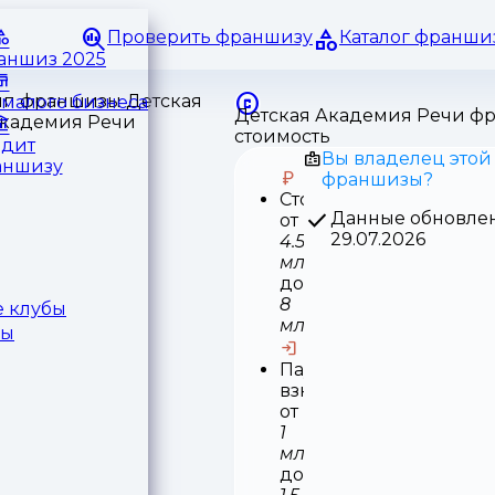
Проверить франшизу
Каталог франши
раншиз 2025
малого бизнеса
Детская Академия Речи ф
стоимость
едит
Вы владелец этой
аншизу
франшизы?
Стоимость
Данные обновле
от
29.07.2026
4.5
млн
до
8
 клубы
млн
ры
Паушальный
взнос
от
1
млн
до