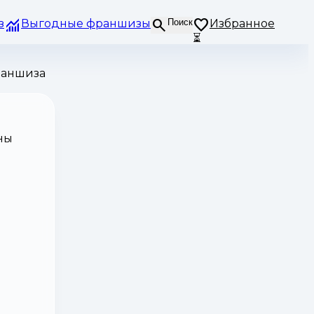
з
Выгодные франшизы
Поиск
Избранное
⏳
раншиза
ны