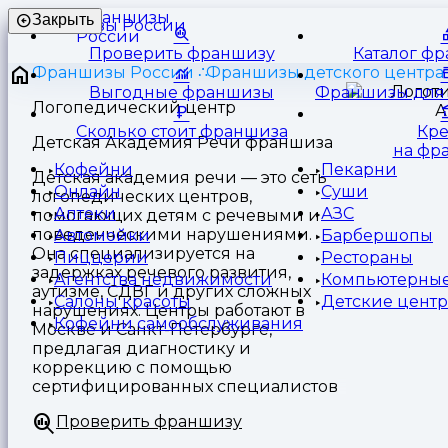
Франшизы
Закрыть
России
Проверить франшизу
Каталог ф
Франшизы России
Франшизы детского центра
Выгодные франшизы
Франшизы для 
Логопедический центр
Сколько стоит франшиза
Кр
Детская Академия Речи франшиза
на фр
Кофейни
Пекарни
Детская академия речи — это сеть
Онлайн
Суши
логопедических центров,
Аптеки
АЗС
помогающих детям с речевыми и
поведенческими нарушениями.
Автомойки
Барбершопы
Она специализируется на
Пиццерии
Рестораны
задержках речевого развития,
Агентства недвижимости
Компьютерные
аутизме, СДВГ и других сложных
Салоны красоты
Детские цент
нарушениях. Центры работают в
Кофейни самообслуживания
Москве и Санкт-Петербурге,
предлагая диагностику и
коррекцию с помощью
сертифицированных специалистов
Проверить франшизу