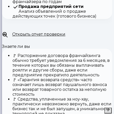
франчайзера по годам
Продажа предприятий сети
Анализ объявлений о продаже
действующих точек (готового бизнеса)
Открыть отчет проверки
Знаете ли вы
🚩
Расторжение договора франчайзинга
обычно требует уведомления за 6 месяцев, в
течение которых вы обязаны выплачивать
роялти и другие сборы, даже если
предприятие прекратило деятельность
🚩
«Гарантия возврата средств»
часто
означает лишь возврат паушального взноса
или возврат товарного остатка за неполную
стоимость
🚩 Средства,
уплаченные за ноу-хау
,
практически невозможно вернуть, даже если
бизнес так и не был запущен, а уникальность
технологий не доказана