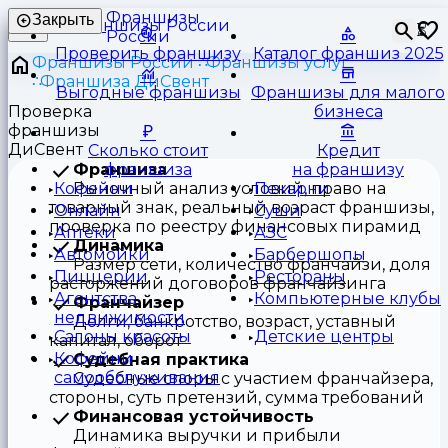
Франшизы
Закрыть
⏳
России
Проверить франшизу
Каталог франшиз 2025
Франшизы России
Франшизы услуг
Франшиза ДиСвент
Выгодные франшизы
Франшизы для малого
Проверка
бизнеса
франшизы
ДиСвент
Сколько стоит
Кредит
Франшиза
франшиза
на франшизу
Рыночный анализ условий, право на
Кофейни
Пекарни
товарный знак, реальный возраст франшизы,
Онлайн
Суши
проверка по реестру финансовых пирамид
Аптеки
АЗС
Динамика
Автомойки
Барбершопы
Размер сети, количество франчайзи, доля
Пиццерии
Рестораны
расторжений договоров франчайзинга
Агентства
Компьютерные клубы
Франчайзер
недвижимости
Долги, банкротство, возраст, уставный
Салоны красоты
Детские центры
капитал, оборот
Кофейни
Судебная практика
самообслуживания
Судебные споры с участием франчайзера,
стороны, суть претензий, сумма требований
Финансовая устойчивость
Динамика выручки и прибыли