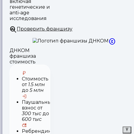
включая
генетические и
anti-age
исследования
Проверить франшизу
ДНКОМ
франшиза
стоимость
Стоимость
от
1.5 млн
до
5 млн
Паушальный
взнос
от
300 тыс
до
600 тыс
Ребрендинг