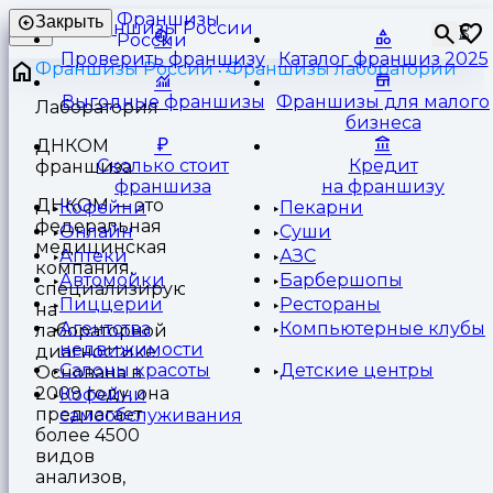
Франшизы
Закрыть
⏳
России
Проверить франшизу
Каталог франшиз 2025
Франшизы России
Франшизы лаборатории
Выгодные франшизы
Франшизы для малого
Лаборатория
бизнеса
ДНКОМ
Сколько стоит
Кредит
франшиза
франшиза
на франшизу
ДНКОМ — это
Кофейни
Пекарни
федеральная
Онлайн
Суши
медицинская
Аптеки
АЗС
компания,
Автомойки
Барбершопы
специализирующаяся
Пиццерии
Рестораны
на
Агентства
Компьютерные клубы
лабораторной
недвижимости
диагностике.
Салоны красоты
Детские центры
Основана в
2009 году, она
Кофейни
предлагает
самообслуживания
более 4500
видов
анализов,