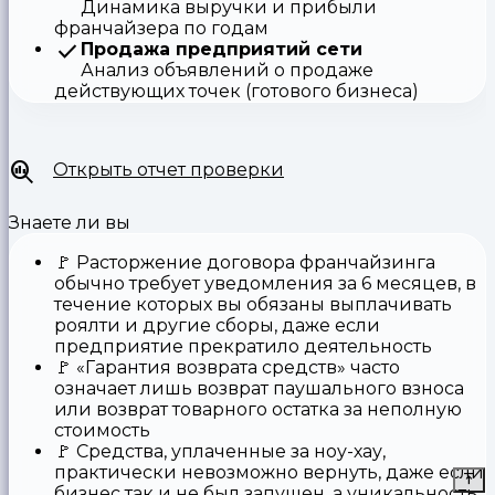
Динамика выручки и прибыли
франчайзера по годам
Продажа предприятий сети
Анализ объявлений о продаже
действующих точек (готового бизнеса)
Открыть отчет проверки
Знаете ли вы
🚩
Расторжение договора франчайзинга
обычно требует уведомления за 6 месяцев, в
течение которых вы обязаны выплачивать
роялти и другие сборы, даже если
предприятие прекратило деятельность
🚩
«Гарантия возврата средств»
часто
означает лишь возврат паушального взноса
или возврат товарного остатка за неполную
стоимость
🚩 Средства,
уплаченные за ноу-хау
,
практически невозможно вернуть, даже если
бизнес так и не был запущен, а уникальность