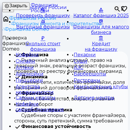
Франшизы
Закрыть
⏳
России
Проверить франшизу
Каталог франшиз 2025
Франшизы России
Франшизы ремонта и строительства
Выгодные франшизы
Франшизы для малого
Франшиза Domeo
бизнеса
Проверка
франшизы
Сколько стоит
Кредит
Domeo
франшиза
на франшизу
Франшиза
Кофейни
Пекарни
Рыночный анализ условий, право на
Онлайн
Суши
товарный знак, реальный возраст франшизы,
Аптеки
АЗС
проверка по реестру финансовых пирамид
Автомойки
Барбершопы
Динамика
Пиццерии
Рестораны
Размер сети, количество франчайзи, доля
Агентства
Компьютерные клубы
расторжений договоров франчайзинга
недвижимости
Франчайзер
Салоны красоты
Детские центры
Долги, банкротство, возраст, уставный
Кофейни
капитал, оборот
самообслуживания
Судебная практика
Судебные споры с участием франчайзера,
стороны, суть претензий, сумма требований
Финансовая устойчивость