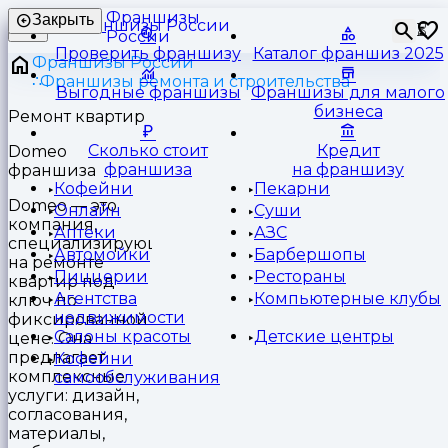
Франшизы
Закрыть
⏳
России
Проверить франшизу
Каталог франшиз 2025
Франшизы России
Франшизы ремонта и строительства
Выгодные франшизы
Франшизы для малого
бизнеса
Ремонт квартир
Сколько стоит
Кредит
Domeo
франшиза
на франшизу
франшиза
Кофейни
Пекарни
Domeo — это
Онлайн
Суши
компания,
Аптеки
АЗС
специализирующаяся
Автомойки
Барбершопы
на ремонте
Пиццерии
Рестораны
квартир под
Агентства
Компьютерные клубы
ключ по
недвижимости
фиксированной
Салоны красоты
Детские центры
цене. Она
предлагает
Кофейни
комплексные
самообслуживания
услуги: дизайн,
согласования,
материалы,