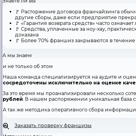
Знаете ли вы
🚩
Расторжение договора франчайзинга
обычн
другие сборы, даже если предприятие прекр
🚩
«Гарантия возврата средств»
часто означает
🚩 Средства,
уплаченные за ноу-хау
, практичес
доказана
🚩
Более 70% франшиз закрываются
в течение 
А мы знаем
и не только об этом
Наша команда специализируется на аудите и оцен
сосредоточены исключительно на оценке каче
За это время мы проанализировали несколько сот
рублей
. В нашем распоряжении уникальная база 
А так же методика оперативного сбора информац
Заказать проверку франшизы