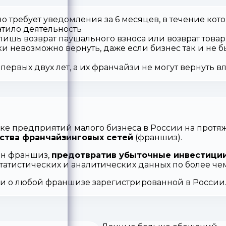
о требует уведомления за 6 месяцев, в течение кот
атило деятельность
 лишь возврат паушального взноса или возврат товар
ки невозможно вернуть, даже если бизнес так и не б
первых двух лет, а их франчайзи не могут вернуть 
ке предприятий малого бизнеса в России на протяж
ства франчайзинговых сетей
(франшиз).
ен франшиз,
предотвратив убыточные инвестиции
статистических и аналитических данных по более ч
ии о любой франшизе зарегистрированной в России