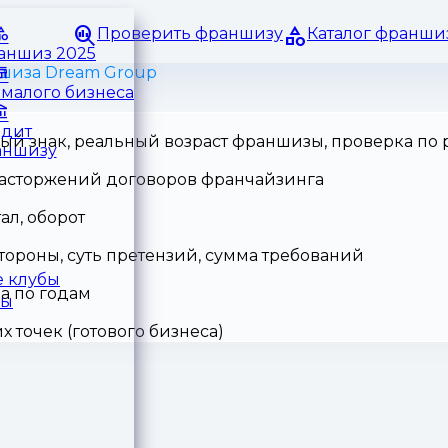
Проверить франшизу
Каталог франши
раншиз 2025
шиза Dream Group
малого бизнеса
едит
ный знак, реальный возраст франшизы, проверка по
аншизу
 расторжений договоров франчайзинга
ал, оборот
тороны, суть претензий, сумма требований
 клубы
а по годам
ры
точек (готового бизнеса)