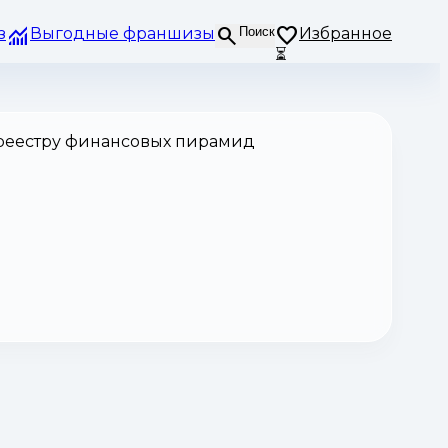
з
Выгодные франшизы
Поиск
Избранное
⏳
 реестру финансовых пирамид