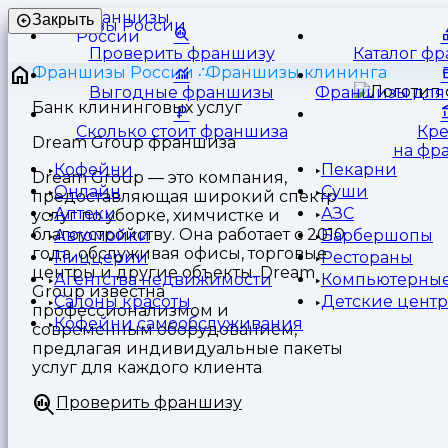
Франшизы
Закрыть
России
Проверить франшизу
Каталог ф
Франшизы России
Франшизы клининга
Выгодные франшизы
Франшизы для 
Банк клининговых услуг
Сколько стоит франшиза
Кр
Dream Group франшиза
на фр
Кофейни
Пекарни
Dream Group — это компания,
Онлайн
Суши
предоставляющая широкий спектр
Аптеки
АЗС
услуг по уборке, химчистке и
благоустройству. Она работает с 2010
Автомойки
Барбершопы
года, обслуживая офисы, торговые
Пиццерии
Рестораны
центры и другие объекты. Dream
Агентства недвижимости
Компьютерные
Group известна
Салоны красоты
Детские цент
профессионализмом и
Кофейни самообслуживания
современным оборудованием,
предлагая индивидуальные пакеты
услуг для каждого клиента
Проверить франшизу