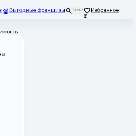
з
Выгодные франшизы
Поиск
Избранное
⏳
имость
ны