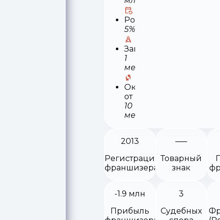
млн
Роялти
5%
Запуск
1
месяц
Окупаемость
от
10
месяцев
2013
Регистрация
Товарный
франшизера
знак
фр
-1.9 млн
3
Прибыль
Судебных
Фр