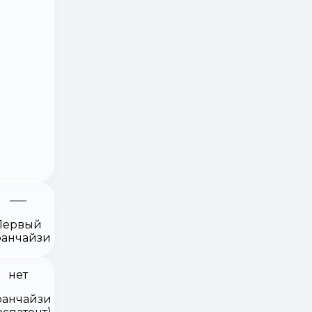
Первый
анчайзи
нет
анчайзи