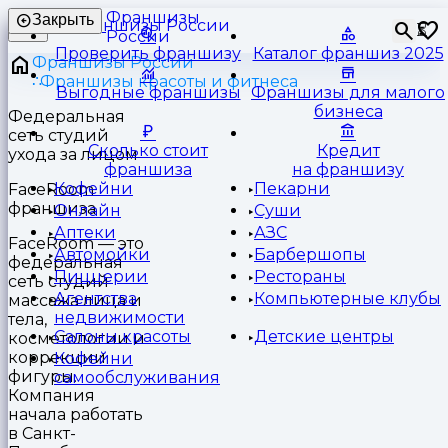
Франшизы
Закрыть
⏳
России
Проверить франшизу
Каталог франшиз 2025
Франшизы России
Франшизы красоты и фитнеса
Выгодные франшизы
Франшизы для малого
бизнеса
Федеральная
сеть студий
Сколько стоит
Кредит
ухода за лицом
франшиза
на франшизу
Кофейни
Пекарни
FaceRoom
франшиза
Онлайн
Суши
Аптеки
АЗС
FaceRoom — это
Автомойки
Барбершопы
федеральная
Пиццерии
Рестораны
сеть студий
Агентства
Компьютерные клубы
массажа лица и
недвижимости
тела,
Салоны красоты
Детские центры
косметологии и
коррекции
Кофейни
фигуры.
самообслуживания
Компания
начала работать
в Санкт-