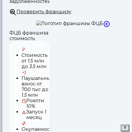
задолженностей.
Проверить франшизу
ФЦБ франшиза
стоимость
Стоимость
от
1.5 млн
до
3.5 млн
Паушальный
взнос
от
700 тыс
до
1.5 млн
Роялти
10%
Запуск
1
месяц
Окупаемость