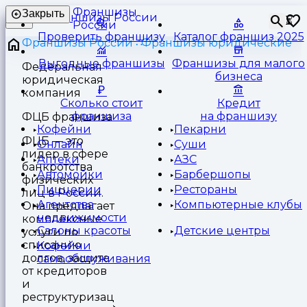
Франшизы
Закрыть
⏳
России
Проверить франшизу
Каталог франшиз 2025
Франшизы России
Франшизы юридические
Выгодные франшизы
Франшизы для малого
Федеральная
бизнеса
юридическая
компания
Сколько стоит
Кредит
франшиза
на франшизу
ФЦБ франшиза
Кофейни
Пекарни
ФЦБ — это
Онлайн
Суши
лидер в сфере
Аптеки
АЗС
банкротства
Автомойки
Барбершопы
физических
Пиццерии
Рестораны
лиц в России.
Агентства
Компьютерные клубы
Она предлагает
недвижимости
комплексные
Салоны красоты
Детские центры
услуги по
списанию
Кофейни
долгов, защите
самообслуживания
от кредиторов
и
реструктуризации