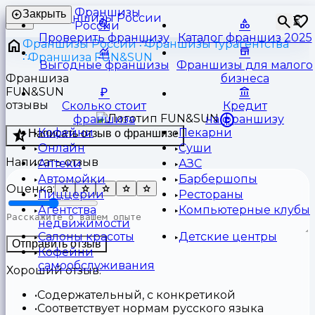
Франшизы
Закрыть
⏳
России
Проверить франшизу
Каталог франшиз 2025
Франшизы России
Франшизы турагентства
Франшиза FUN&SUN
Выгодные франшизы
Франшизы для малого
Франшиза
бизнеса
FUN&SUN
отзывы
Сколько стоит
Кредит
франшиза
на франшизу
Кофейни
Пекарни
Написать отзыв о франшизе
Онлайн
Суши
Написать отзыв
Аптеки
АЗС
Автомойки
Барбершопы
Оценка:
Пиццерии
Рестораны
Агентства
Компьютерные клубы
недвижимости
Салоны красоты
Детские центры
Отправить отзыв
Кофейни
самообслуживания
Хороший отзыв:
Содержательный, с конкретикой
Соответствует нормам русского языка