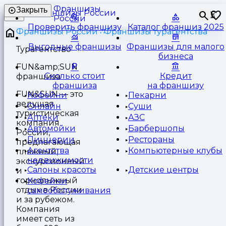
Франшизы
Закрыть
⏳
России
Проверить франшизу
Каталог франшиз 2025
Франшизы России
Франшизы турагентства
Выгодные франшизы
Франшизы для малого
Турагентство
бизнеса
FUN&amp;SUN
Сколько стоит
Кредит
франшиза
франшиза
на франшизу
FUN&SUN — это
Кофейни
Пекарни
ведущая
Онлайн
Суши
туристическая
Аптеки
АЗС
компания
Автомойки
Барбершопы
России,
Пиццерии
Рестораны
предлагающая
Агентства
Компьютерные клубы
пляжный,
недвижимости
экскурсионный
Салоны красоты
Детские центры
и
горнолыжный
Кофейни
отдых в России
самообслуживания
и за рубежом.
Компания
имеет сеть из