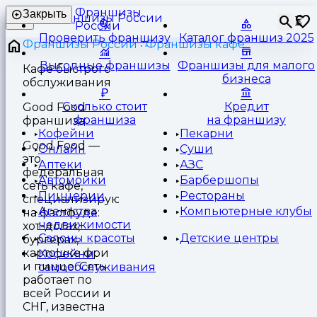
Франшизы
Закрыть
⏳
России
Проверить франшизу
Каталог франшиз 2025
Франшизы России
Франшизы кафе
Выгодные франшизы
Франшизы для малого
Кафе быстрого
бизнеса
обслуживания
Сколько стоит
Кредит
Good Food
франшиза
на франшизу
франшиза
Кофейни
Пекарни
Good Food —
Онлайн
Суши
это
Аптеки
АЗС
федеральная
Автомойки
Барбершопы
сеть кафе,
Пиццерии
Рестораны
специализирующаяся
Агентства
Компьютерные клубы
на фастфуде:
недвижимости
хот-догах,
Салоны красоты
Детские центры
бургерах,
картошке фри
Кофейни
и пицце. Сеть
самообслуживания
работает по
всей России и
СНГ, известна