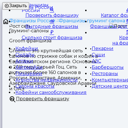
Франшизы
Закрыть
России
Проверить франшизу
Каталог ф
Франшизы России
Франшизы груминг салона
Выгодные франшизы
Франшизы для 
Груминг-салоны
Сколько стоит франшиза
Кр
Groom франшиза
на фр
Кофейни
Пекарни
Groom — это крупнейшая сеть
Онлайн
Суши
салонов по стрижке собак и кошек в
Аптеки
АЗС
Евро-Азиатском регионе. Основана
в 2011 году Дарьей Гоц. Сеть
Автомойки
Барбершопы
включает более 160 салонов в
Пиццерии
Рестораны
России, Казахстане, Армении,
Агентства недвижимости
Компьютерные
Азербайджане, Саудовской Аравии
Салоны красоты
Детские цент
и ОАЭ.
Кофейни самообслуживания
Проверить франшизу