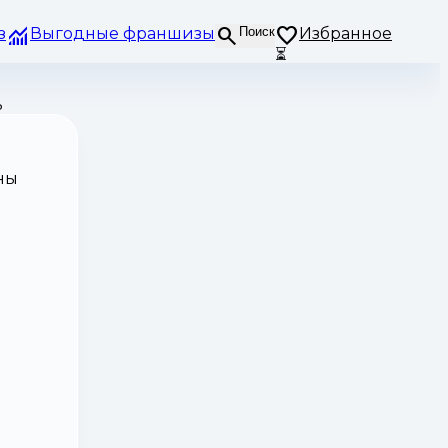
з
Выгодные франшизы
Поиск
Избранное
⏳
ь
ны