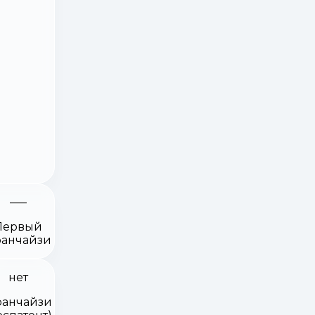
Первый
анчайзи
нет
анчайзи