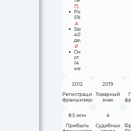
тыс
Роялти
5%
Запуск
40
деней
Окупаемость
от
14
месяцев
2012
2019
Регистрация
Товарный
франшизера
знак
фр
8.5 млн
4
Прибыль
Судебных
Фр