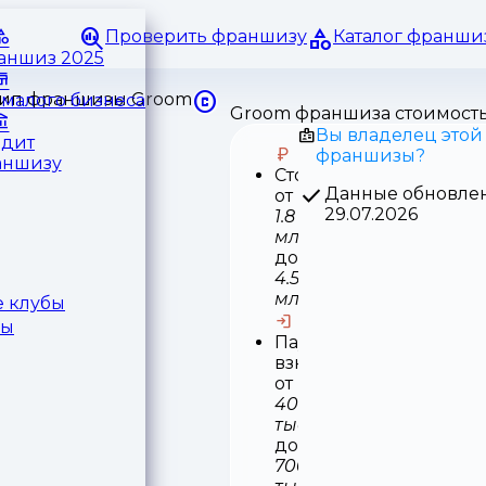
Проверить франшизу
Каталог франши
раншиз 2025
малого бизнеса
Groom франшиза стоимост
Вы владелец этой
едит
франшизы?
аншизу
Стоимость
Данные обновле
от
29.07.2026
1.8
млн
до
4.5
млн
 клубы
ры
Паушальный
взнос
от
400
тыс
до
700