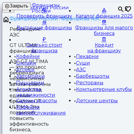
Франшизы
Закрыть
⏳
России
Проверить франшизу
Каталог франшиз 2025
Франшизы России
Франшизы АЗС
Выгодные франшизы
Франшизы для малого
Ребрендинг
бизнеса
АЗС
Сколько стоит
Кредит
GT ULTIMA
франшиза
на франшизу
франшиза
Кофейни
Пекарни
АЗС GT ULTIMA
Онлайн
Суши
— это процесс
Аптеки
АЗС
ребрендинга
Автомойки
Барбершопы
независимых
Пиццерии
Рестораны
автозаправочных
Агентства
Компьютерные клубы
станций под
недвижимости
единым
Салоны красоты
Детские центры
брендом GT
ULTIMA. Это
Кофейни
позволяет
самообслуживания
повысить
эффективность
бизнеса,