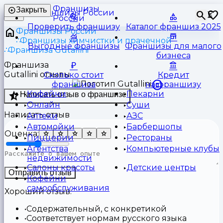
Франшизы
Закрыть
⏳
России
Проверить франшизу
Каталог франшиз 2025
Франшизы России
Франшизы химчистки и прачечной
Выгодные франшизы
Франшизы для малого
Франшиза Gutallini
бизнеса
Франшиза
Gutallini отзывы
Сколько стоит
Кредит
франшиза
на франшизу
Кофейни
Пекарни
Написать отзыв о франшизе
Онлайн
Суши
Написать отзыв
Аптеки
АЗС
Автомойки
Барбершопы
Оценка:
Пиццерии
Рестораны
Агентства
Компьютерные клубы
недвижимости
Салоны красоты
Детские центры
Отправить отзыв
Кофейни
самообслуживания
Хороший отзыв:
Содержательный, с конкретикой
Соответствует нормам русского языка