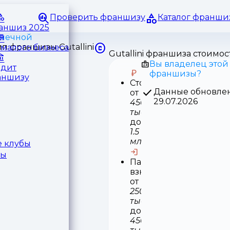
Проверить франшизу
Каталог франши
раншиз 2025
ачечной
малого бизнеса
Gutallini франшиза стоимос
Вы владелец этой
едит
франшизы?
аншизу
Стоимость
Данные обновле
от
29.07.2026
450
тыс
до
1.5
млн
 клубы
ры
Паушальный
взнос
от
250
тыс
до
450