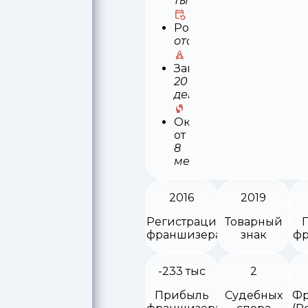
тыс
Роялти
отсутствует
Запуск
20
деней
Окупаемость
от
8
месяцев
2016
2019
Регистрация
Товарный
франшизера
знак
фр
-233 тыс
2
Прибыль
Судебных
Фр