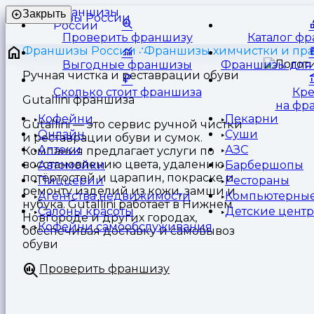
Франшизы
Закрыть
России
Проверить франшизу
Каталог ф
Франшизы России
Франшизы химчистки и пр
Выгодные франшизы
Франшизы для 
Ручная чистка и реставрации обуви
Сколько стоит франшиза
Кр
Gutallini франшиза
на фр
Кофейни
Пекарни
Gutallini — это сервис ручной чистки
Онлайн
Суши
и реставрации обуви и сумок.
Аптеки
АЗС
Компания предлагает услуги по
восстановлению цвета, удалению
Автомойки
Барбершопы
потёртостей и царапин, покраске и
Пиццерии
Рестораны
ремонту изделий из кожи, замши и
Агентства недвижимости
Компьютерные
нубука. Gutallini работает в Нижнем
Салоны красоты
Детские цент
Новгороде и других городах,
Кофейни самообслуживания
обеспечивая доставку и самовывоз
обуви
Проверить франшизу