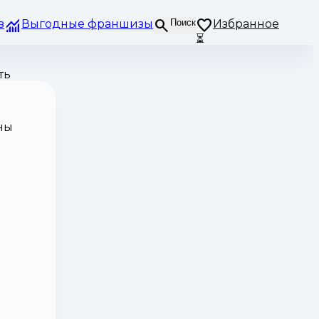
з
Выгодные франшизы
Поиск
Избранное
⏳
ть
ны