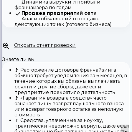
Динамика выручки и прибыли
франчайзера по годам
Продажа предприятий сети
Анализ объявлений о продаже
действующих точек (готового бизнеса)
Открыть отчет проверки
Знаете ли вы
🚩
Расторжение договора франчайзинга
обычно требует уведомления за 6 месяцев, в
течение которых вы обязаны выплачивать
роялти и другие сборы, даже если
предприятие прекратило деятельность
🚩
«Гарантия возврата средств»
часто
означает лишь возврат паушального взноса
или возврат товарного остатка за неполную
стоимость
🚩 Средства,
уплаченные за ноу-хау
,
практически невозможно вернуть, даже если
бизнес так и не был запущен, а уникальность