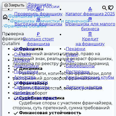
Франшизы
Закрыть
⏳
России
Проверить франшизу
Каталог франшиз 2025
Франшизы России
Франшизы химчистки и прачечной
Выгодные франшизы
Франшизы для малого
Франшиза Gutallini
бизнеса
Проверка
франшизы
Сколько стоит
Кредит
Gutallini
франшиза
на франшизу
Франшиза
Кофейни
Пекарни
Рыночный анализ условий, право на
Онлайн
Суши
товарный знак, реальный возраст франшизы,
Аптеки
АЗС
проверка по реестру финансовых пирамид
Автомойки
Барбершопы
Динамика
Пиццерии
Рестораны
Размер сети, количество франчайзи, доля
Агентства
Компьютерные клубы
расторжений договоров франчайзинга
недвижимости
Франчайзер
Салоны красоты
Детские центры
Долги, банкротство, возраст, уставный
Кофейни
капитал, оборот
самообслуживания
Судебная практика
Судебные споры с участием франчайзера,
стороны, суть претензий, сумма требований
Финансовая устойчивость