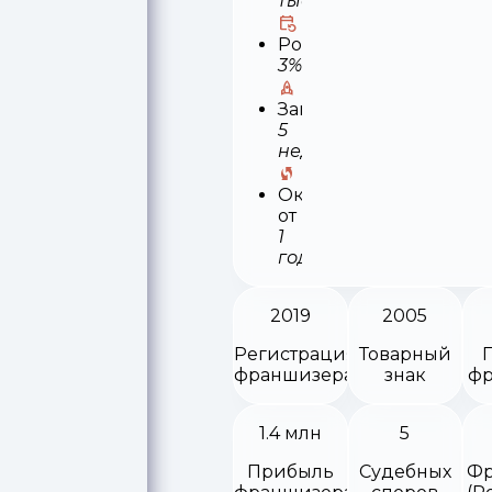
тыс
Роялти
3%
Запуск
5
недель
Окупаемость
от
1
года
2019
2005
Регистрация
Товарный
франшизера
знак
фр
1.4 млн
5
Прибыль
Судебных
Фр