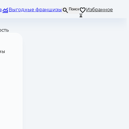
з
Выгодные франшизы
Поиск
Избранное
⏳
ость
ны