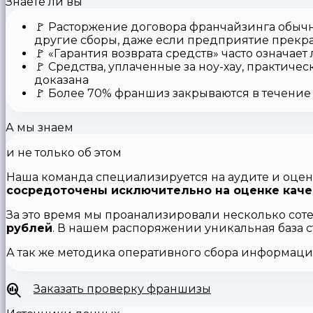
Знаете ли вы
🚩
Расторжение договора франчайзинга
обычн
другие сборы, даже если предприятие прекр
🚩
«Гарантия возврата средств»
часто означает
🚩 Средства,
уплаченные за ноу-хау
, практичес
доказана
🚩
Более 70% франшиз закрываются
в течение 
А мы знаем
и не только об этом
Наша команда специализируется на аудите и оцен
сосредоточены исключительно на оценке каче
За это время мы проанализировали несколько сот
рублей
. В нашем распоряжении уникальная база 
А так же методика оперативного сбора информац
Заказать проверку франшизы