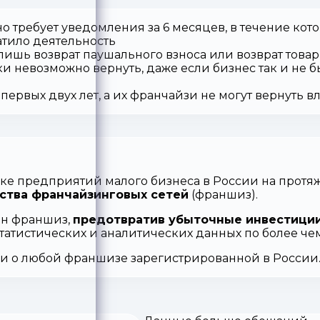
о требует уведомления за 6 месяцев, в течение кот
атило деятельность
 лишь возврат паушального взноса или возврат товар
ки невозможно вернуть, даже если бизнес так и не б
первых двух лет, а их франчайзи не могут вернуть 
ке предприятий малого бизнеса в России на протяж
ства франчайзинговых сетей
(франшиз).
ен франшиз,
предотвратив убыточные инвестиции
статистических и аналитических данных по более ч
ии о любой франшизе зарегистрированной в России