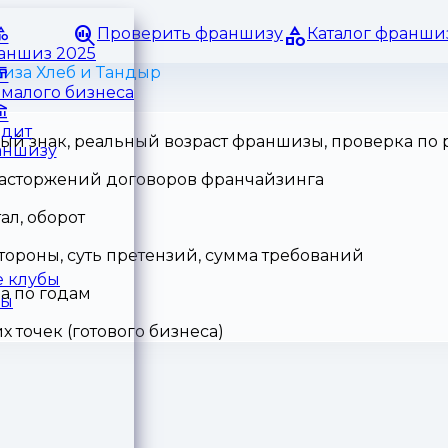
Проверить франшизу
Каталог франши
раншиз 2025
иза Хлеб и Тандыр
малого бизнеса
едит
ный знак, реальный возраст франшизы, проверка по
аншизу
 расторжений договоров франчайзинга
ал, оборот
тороны, суть претензий, сумма требований
 клубы
а по годам
ры
точек (готового бизнеса)