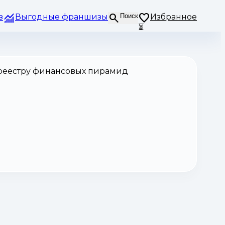
з
Выгодные франшизы
Поиск
Избранное
⏳
 реестру финансовых пирамид