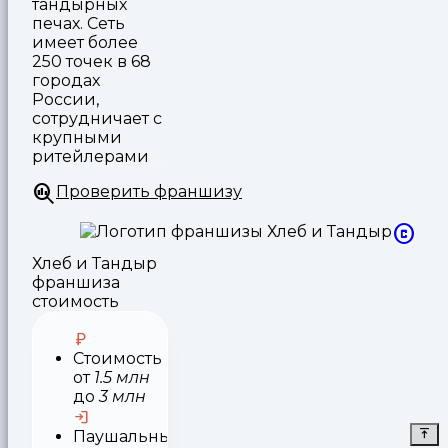
тандырных
печах. Сеть
имеет более
250 точек в 68
городах
России,
сотрудничает с
крупными
ритейлерами
Проверить франшизу
Хлеб и Тандыр
франшиза
стоимость
Стоимость
от
1.5 млн
до
3 млн
Паушальный