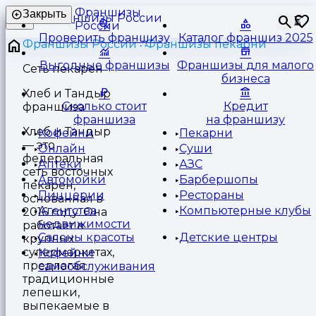
Франшизы
Закрыть
⏳
России
Проверить франшизу
Каталог франшиз 2025
Франшизы России
Франшизы пекарни
Выгодные франшизы
Франшизы для малого
Сеть пекарен
бизнеса
Хлеб и Тандыр
Сколько стоит
Кредит
франшиза
франшиза
на франшизу
Хлеб и Тандыр
Кофейни
Пекарни
— это
Онлайн
Суши
федеральная
Аптеки
АЗС
сеть восточных
Автомойки
Барбершопы
пекарен,
Пиццерии
Рестораны
основанная в
Агентства
Компьютерные клубы
2016 году. Она
недвижимости
работает в
Салоны красоты
Детские центры
крупных
супермаркетах,
Кофейни
предлагая
самообслуживания
традиционные
лепешки,
выпекаемые в