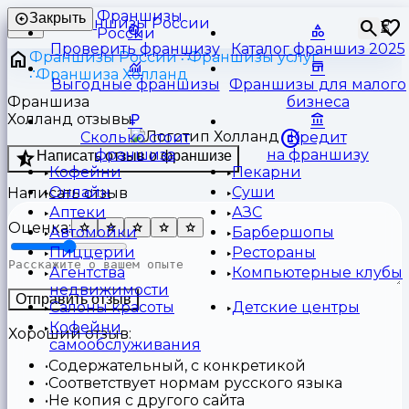
Франшизы
Закрыть
⏳
России
Проверить франшизу
Каталог франшиз 2025
Франшизы России
Франшизы услуг
Франшиза Холланд
Выгодные франшизы
Франшизы для малого
Франшиза
бизнеса
Холланд отзывы
Сколько стоит
Кредит
франшиза
на франшизу
Написать отзыв о франшизе
Кофейни
Пекарни
Онлайн
Суши
Написать отзыв
Аптеки
АЗС
Оценка:
Автомойки
Барбершопы
Пиццерии
Рестораны
Агентства
Компьютерные клубы
недвижимости
Отправить отзыв
Салоны красоты
Детские центры
Кофейни
Хороший отзыв:
самообслуживания
Содержательный, с конкретикой
Соответствует нормам русского языка
Не копия с другого сайта