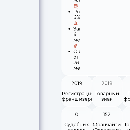
млн
Роялти
6%
Запуск
6
месяцев
Окупаемость
от
28
месяцев
2019
2018
Регистрация
Товарный
франшизера
знак
фр
0
152
Судебных
Франчайзи
Пр