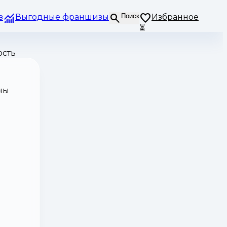
з
Выгодные франшизы
Поиск
Избранное
⏳
ость
ны