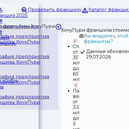
Проверить франшизу
Каталог франши
раншиз 2025
малого бизнеса
ХочуПури франшиза стоим
Вы владелец этой
едит
франшизы?
аншизу
Стоимость
Данные обновле
от
29.07.2026
35
млн
до
65
млн
 клубы
ры
Паушальный
взнос
от
3.5
млн
до
5