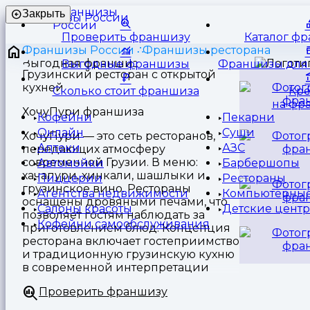
Франшизы
Закрыть
России
Проверить франшизу
Каталог ф
Франшизы России
Франшизы ресторана
Выгодные франшизы
Франшизы для 
Грузинский ресторан с открытой
кухней
Сколько стоит франшиза
Кр
на фр
ХочуПури франшиза
Кофейни
Пекарни
Онлайн
Суши
ХочуПури — это сеть ресторанов,
Аптеки
АЗС
передающих атмосферу
современной Грузии. В меню:
Автомойки
Барбершопы
хачапури, хинкали, шашлыки и
Пиццерии
Рестораны
грузинское вино. Рестораны
Агентства недвижимости
Компьютерные
оснащены дровяными печами, что
Салоны красоты
Детские цент
позволяет гостям наблюдать за
Кофейни самообслуживания
приготовлением блюд. Концепция
ресторана включает гостеприимство
и традиционную грузинскую кухню
в современной интерпретации
Проверить франшизу