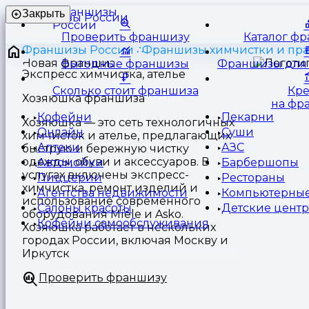
Франшизы
Закрыть
России
Проверить франшизу
Каталог ф
Франшизы России
Франшизы химчистки и пр
Выгодные франшизы
Франшизы для 
Экспресс химчистка, ателье
Сколько стоит франшиза
Кр
Хозяюшка франшиза
на фр
Кофейни
Пекарни
Хозяюшка — это сеть технологичных
Онлайн
Суши
химчисток и ателье, предлагающих
Аптеки
АЗС
быструю и бережную чистку
одежды, обуви и аксессуаров. В
Автомойки
Барбершопы
услугах включены экспресс-
Пиццерии
Рестораны
химчистка, ремонт изделий и
Агентства недвижимости
Компьютерные
использование современного
Салоны красоты
Детские цент
оборудования Míele и Asko.
Кофейни самообслуживания
Хозяюшка работает в нескольких
городах России, включая Москву и
Иркутск
Проверить франшизу