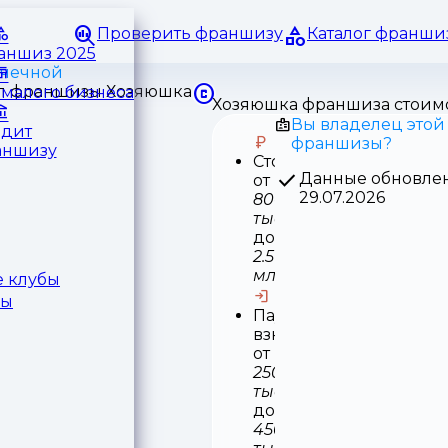
Проверить франшизу
Каталог франши
раншиз 2025
ачечной
малого бизнеса
Хозяюшка франшиза стоим
Вы владелец этой
едит
франшизы?
аншизу
Стоимость
Данные обновле
от
29.07.2026
800
тыс
до
2.5
млн
 клубы
ры
Паушальный
взнос
от
250
тыс
до
450