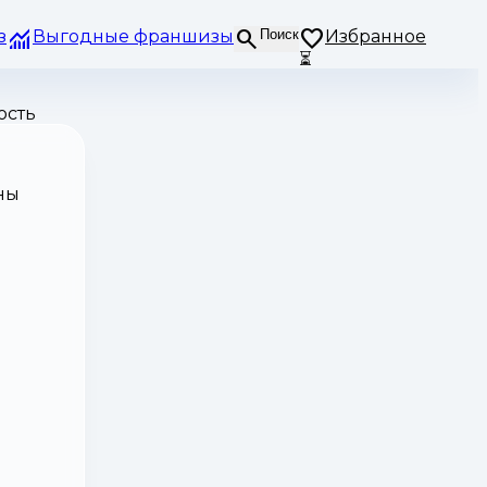
з
Выгодные франшизы
Поиск
Избранное
⏳
ость
ны