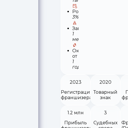
тыс
Роялти
3%
Запуск
1
месяц
Окупаемость
от
1
года
2023
2020
Регистрация
Товарный
франшизера
знак
фр
1.2 млн
3
Прибыль
Судебных
Фр