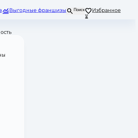
з
Выгодные франшизы
Поиск
Избранное
⏳
мость
ны