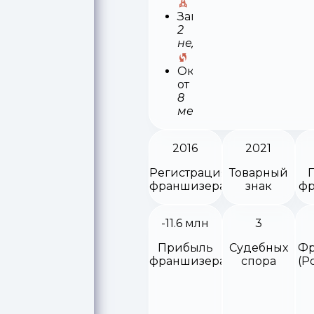
Запуск
2
недели
Окупаемость
от
8
месяцев
2016
2021
Регистрация
Товарный
франшизера
знак
фр
-11.6 млн
3
Прибыль
Судебных
Фр
франшизера
спора
(Р