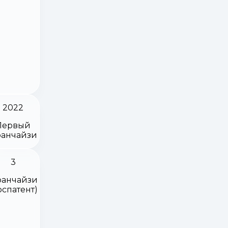
2022
Первый
анчайзи
3
анчайзи
оспатент)