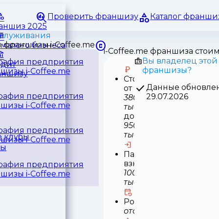
Проверить франшизу
Каталог франши
раншиз 2025
служивания
малого бизнеса
i-Coffee.me франшиза стои
Вы владелец этой
едит
франшизы?
аншизу
Стоимость
Данные обновле
от
29.07.2026
380
тыс
до
950
тыс
 клубы
ры
Паушальный
взнос
100
тыс
Роялти
отсутствует