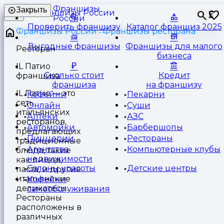
Франшизы
Закрыть
⏳
России
Проверить франшизу
Каталог франшиз 2025
Франшизы России
Франшизы ресторана
Выгодные франшизы
Франшизы для малого
Ресторан
бизнеса
IL Патио
Сколько стоит
Кредит
франшиза
франшиза
на франшизу
IL Патио — это
Кофейни
Пекарни
сеть
Онлайн
Суши
итальянских
Аптеки
АЗС
ресторанов,
Автомойки
Барбершопы
предлагающих
Пиццерии
Рестораны
традиционные
Агентства
Компьютерные клубы
блюда, такие
недвижимости
как пицца,
Салоны красоты
Детские центры
паста, и другие
итальянские
Кофейни
деликатесы.
самообслуживания
Рестораны
расположены в
различных