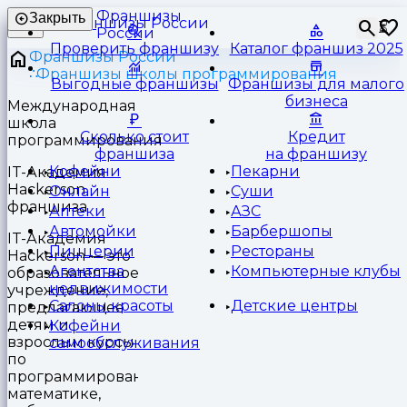
Франшизы
Закрыть
⏳
России
Проверить франшизу
Каталог франшиз 2025
Франшизы России
Франшизы школы программирования
Выгодные франшизы
Франшизы для малого
бизнеса
Международная
школа
Сколько стоит
Кредит
программирования
франшиза
на франшизу
Кофейни
Пекарни
IT-Академия
Hackerson
Онлайн
Суши
франшиза
Аптеки
АЗС
Автомойки
Барбершопы
IT-Академия
Пиццерии
Рестораны
Hackerson — это
Агентства
Компьютерные клубы
образовательное
недвижимости
учреждение,
Салоны красоты
Детские центры
предлагающее
детям и
Кофейни
взрослым курсы
самообслуживания
по
программированию,
математике,