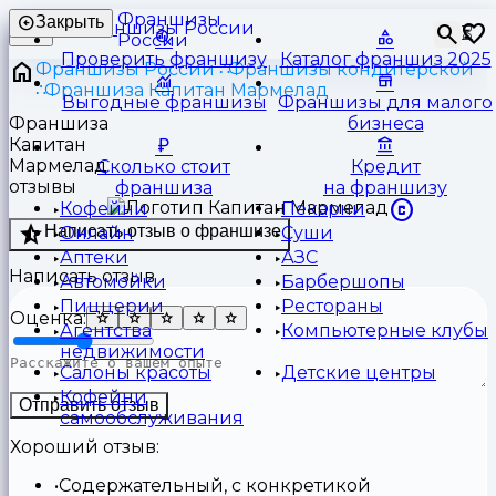
Франшизы
Закрыть
⏳
России
Проверить франшизу
Каталог франшиз 2025
Франшизы России
Франшизы кондитерской
Франшиза Капитан Мармелад
Выгодные франшизы
Франшизы для малого
Франшиза
бизнеса
Капитан
Мармелад
Сколько стоит
Кредит
отзывы
франшиза
на франшизу
Кофейни
Пекарни
Написать отзыв о франшизе
Онлайн
Суши
Аптеки
АЗС
Написать отзыв
Автомойки
Барбершопы
Пиццерии
Рестораны
Оценка:
Агентства
Компьютерные клубы
недвижимости
Салоны красоты
Детские центры
Кофейни
Отправить отзыв
самообслуживания
Хороший отзыв:
Содержательный, с конкретикой