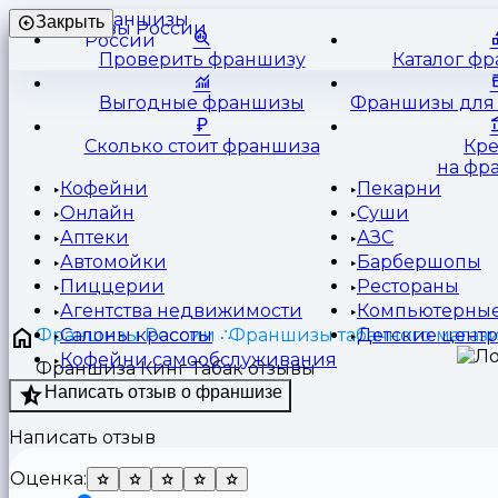
Франшизы
Закрыть
России
Проверить франшизу
Каталог ф
Выгодные франшизы
Франшизы для 
Сколько стоит франшиза
Кр
на фр
Кофейни
Пекарни
Онлайн
Суши
Аптеки
АЗС
Автомойки
Барбершопы
Пиццерии
Рестораны
Агентства недвижимости
Компьютерные
Франшизы России
Франшизы табачного магаз
Салоны красоты
Детские цент
Кофейни самообслуживания
Франшиза Кинг Табак отзывы
Написать отзыв о франшизе
Написать отзыв
Оценка: