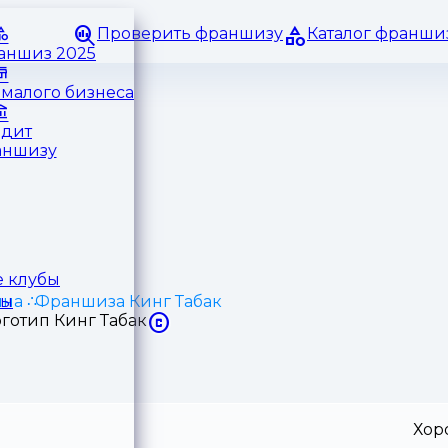
Проверить франшизу
Каталог франши
раншиз 2025
малого бизнеса
едит
аншизу
 клубы
ина
Франшиза Кинг Табак
ры
Хор