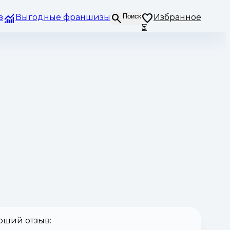
з
Выгодные франшизы
Поиск
Избранное
⏳
оший отзыв: