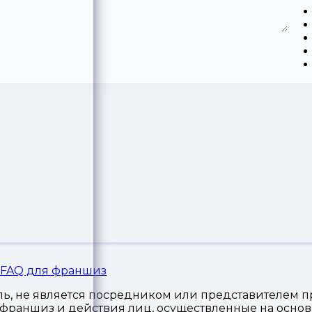
FAQ для франшиз
, не является посредником или представителем пр
я франшиз и действия лиц, осуществленные на осн