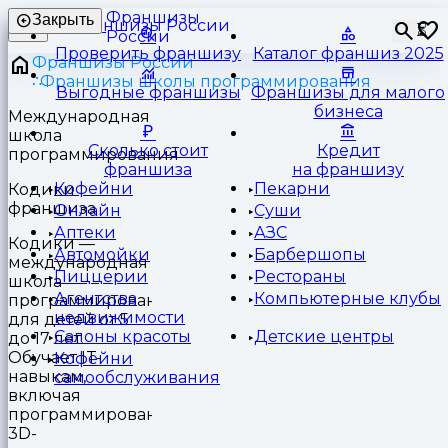
Франшизы
Закрыть
⏳
России
Проверить франшизу
Каталог франшиз 2025
Франшизы России
Франшизы школы программирования
Выгодные франшизы
Франшизы для малого
бизнеса
Международная
школа
Сколько стоит
Кредит
программирования
франшиза
на франшизу
Кофейни
Пекарни
Кодики
франшиза
Онлайн
Суши
Аптеки
АЗС
Кодики —
Автомойки
Барбершопы
международная
Пиццерии
Рестораны
школа
Агентства
Компьютерные клубы
программирования
недвижимости
для детей от 5
Салоны красоты
Детские центры
до 17 лет.
Обучает IT-
Кофейни
навыкам,
самообслуживания
включая
программирование,
3D-