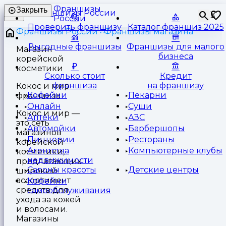
Франшизы
Закрыть
⏳
России
Проверить франшизу
Каталог франшиз 2025
Франшизы России
Франшизы магазина
Выгодные франшизы
Франшизы для малого
Магазин
бизнеса
корейской
косметики
Сколько стоит
Кредит
франшиза
на франшизу
Кокос и мир
Кофейни
Пекарни
франшиза
Онлайн
Суши
Кокос и мир —
Аптеки
АЗС
это сеть
Автомойки
Барбершопы
магазинов
Пиццерии
Рестораны
корейской
Агентства
Компьютерные клубы
косметики,
недвижимости
предлагающих
Салоны красоты
Детские центры
широкий
ассортимент
Кофейни
средств для
самообслуживания
ухода за кожей
и волосами.
Магазины