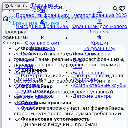
Франшизы
Закрыть
⏳
России
Проверить франшизу
Каталог франшиз 2025
Франшизы России
Франшизы услуг
Франшиза Копирка
Выгодные франшизы
Франшизы для малого
Проверка
бизнеса
франшизы
Копирка
Сколько стоит
Кредит
Франшиза
франшиза
на франшизу
Рыночный анализ условий, право на
Кофейни
Пекарни
товарный знак, реальный возраст франшизы,
Онлайн
Суши
проверка по реестру финансовых пирамид
Аптеки
АЗС
Динамика
Автомойки
Барбершопы
Размер сети, количество франчайзи, доля
Пиццерии
Рестораны
расторжений договоров франчайзинга
Агентства
Компьютерные клубы
Франчайзер
недвижимости
Долги, банкротство, возраст, уставный
Салоны красоты
Детские центры
капитал, оборот
Кофейни
Судебная практика
самообслуживания
Судебные споры с участием франчайзера,
стороны, суть претензий, сумма требований
Финансовая устойчивость
Динамика выручки и прибыли