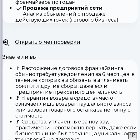
франчайзера по годам
Продажа предприятий сети
Анализ объявлений о продаже
действующих точек (готового бизнеса)
Открыть отчет проверки
Знаете ли вы
🚩
Расторжение договора франчайзинга
обычно требует уведомления за 6 месяцев, в
течение которых вы обязаны выплачивать
роялти и другие сборы, даже если
предприятие прекратило деятельность
🚩
«Гарантия возврата средств»
часто
означает лишь возврат паушального взноса
или возврат товарного остатка за неполную
стоимость
🚩 Средства,
уплаченные за ноу-хау
,
практически невозможно вернуть, даже если
бизнес так и не был запущен, а уникальность
технологий не доказана