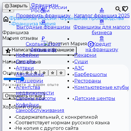
Франшизы
Закрыть
⏳
России
Проверить франшизу
Каталог франшиз 2025
Франшизы России
Франшизы производства
Франшиза Мария
Выгодные франшизы
Франшизы для малого
Франшиза
бизнеса
Мария отзывы
Сколько стоит
Кредит
франшиза
на франшизу
Написать отзыв о франшизе
Кофейни
Пекарни
Онлайн
Суши
Написать отзыв
Аптеки
АЗС
Оценка:
Автомойки
Барбершопы
Пиццерии
Рестораны
Агентства
Компьютерные клубы
недвижимости
Отправить отзыв
Салоны красоты
Детские центры
Кофейни
Хороший отзыв:
самообслуживания
Содержательный, с конкретикой
Соответствует нормам русского языка
Не копия с другого сайта