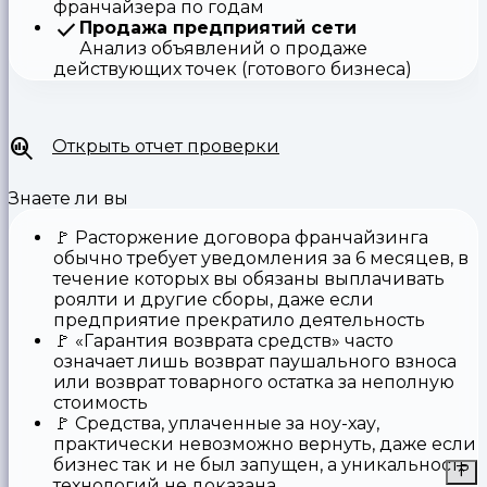
франчайзера по годам
Продажа предприятий сети
Анализ объявлений о продаже
действующих точек (готового бизнеса)
Открыть отчет проверки
Знаете ли вы
🚩
Расторжение договора франчайзинга
обычно требует уведомления за 6 месяцев, в
течение которых вы обязаны выплачивать
роялти и другие сборы, даже если
предприятие прекратило деятельность
🚩
«Гарантия возврата средств»
часто
означает лишь возврат паушального взноса
или возврат товарного остатка за неполную
стоимость
🚩 Средства,
уплаченные за ноу-хау
,
практически невозможно вернуть, даже если
бизнес так и не был запущен, а уникальность
технологий не доказана