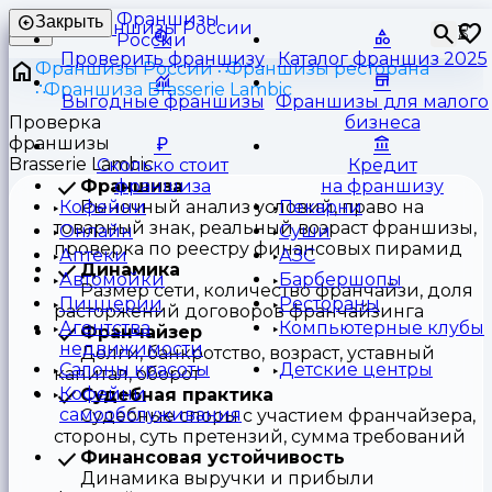
Франшизы
Закрыть
⏳
России
Проверить франшизу
Каталог франшиз 2025
Франшизы России
Франшизы ресторана
Франшиза Brasserie Lambic
Выгодные франшизы
Франшизы для малого
Проверка
бизнеса
франшизы
Brasserie Lambic
Сколько стоит
Кредит
Франшиза
франшиза
на франшизу
Рыночный анализ условий, право на
Кофейни
Пекарни
товарный знак, реальный возраст франшизы,
Онлайн
Суши
проверка по реестру финансовых пирамид
Аптеки
АЗС
Динамика
Автомойки
Барбершопы
Размер сети, количество франчайзи, доля
Пиццерии
Рестораны
расторжений договоров франчайзинга
Агентства
Компьютерные клубы
Франчайзер
недвижимости
Долги, банкротство, возраст, уставный
Салоны красоты
Детские центры
капитал, оборот
Кофейни
Судебная практика
самообслуживания
Судебные споры с участием франчайзера,
стороны, суть претензий, сумма требований
Финансовая устойчивость
Динамика выручки и прибыли